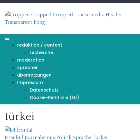
Skip
to
content
redaktion / content
recherche
moderation
sprecher
übersetzungen
Impressum
Datenschutz
Cookie-Richtlinie (EU)
türkei
Istanbul
Journalismus
Politik
Sprache
Türkei