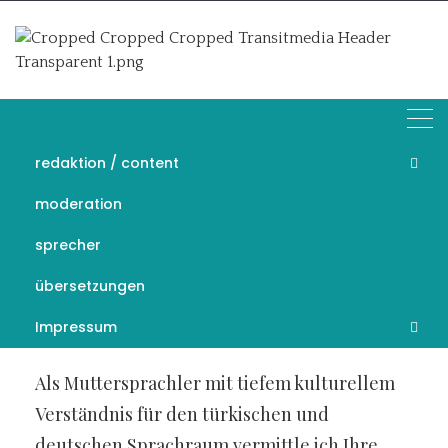
Skip
to
content
redaktion / content
sprecher
moderation
recherche
sprecher
Sie benötigen einen
übersetzungen
Werbe‑ oder
Imagefilm auf Türkisch?
Impressum
Datenschutz
Als Muttersprachler mit tiefem kulturellem
Verständnis für den türkischen und
Cookie-Richtlinie (EU)
deutschen Sprachraum vermittle ich Ihre